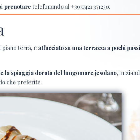
oi
prenotare
telefonando al
+39 0421 371230
.
a
l piano terra, è
affacciato su una terrazza a pochi passi
e la spiaggia dorata del lungomare jesolano
, inizian
do che preferite.