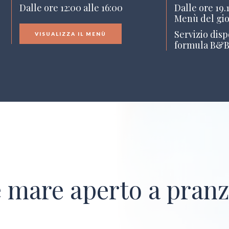
Dalle ore 12:00 alle 16:00
Dalle ore 19.1
Menù del gi
Servizio dispo
VISUALIZZA IL MENÙ
formula B&
e mare aperto a pran