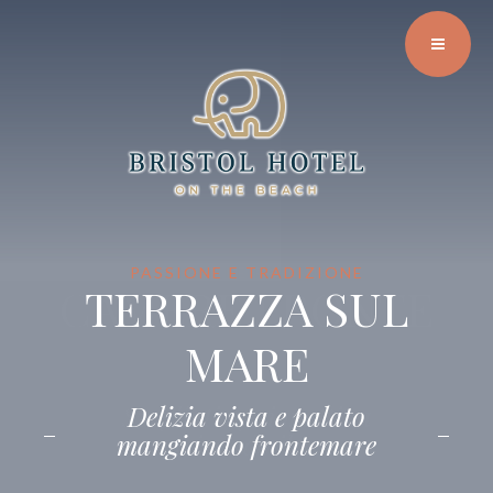
PASSIONE E TRADIZIONE
ELEGANTI E RAFFINATE
CAMERE FRONTE
TERRAZZA SUL
MARE
MARE
Svegliati ogni mattina
Delizia vista e palato
mangiando frontemare
ammirando il mare