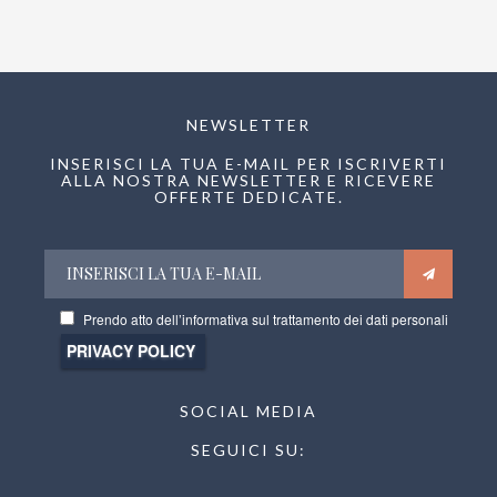
NEWSLETTER
INSERISCI LA TUA E-MAIL PER ISCRIVERTI
ALLA NOSTRA NEWSLETTER E RICEVERE
OFFERTE DEDICATE.
La informiamo che i dati da lei conferiti saranno trattati con mezzi informatici
Prendo atto dell’informativa sul trattamento dei dati personali
nel rispetto dei principi e dei tempi stabiliti dalla normativa vigente in materia
di protezione di dati (Regolamento UE n. 679 del 2016) al solo fine di fornirle
le informazioni richieste, ed eventualmente per definire/confermare la
prenotazione di camere e altri servizi. L’informativa completa sulle modalità e
finalità dei trattamenti effettuati è accessibile attraverso il seguente link:
https://www.bristol-hotel.it/it/privacy.html
SOCIAL MEDIA
SEGUICI SU: