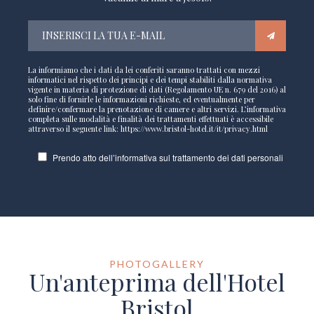
La informiamo che i dati da lei conferiti saranno trattati con mezzi
informatici nel rispetto dei principi e dei tempi stabiliti dalla normativa
vigente in materia di protezione di dati (Regolamento UE n. 679 del 2016) al
solo fine di fornirle le informazioni richieste, ed eventualmente per
definire/confermare la prenotazione di camere e altri servizi. L’informativa
completa sulle modalità e finalità dei trattamenti effettuati è accessibile
attraverso il seguente link: https://www.bristol-hotel.it/it/privacy.html
Prendo atto dell’informativa sul trattamento dei dati personali
PHOTOGALLERY
Un'anteprima dell'Hotel
Bristol