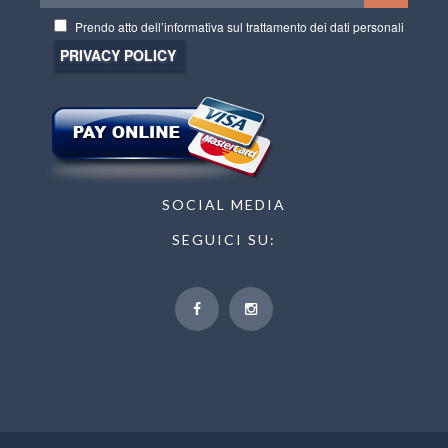
La informiamo che i dati da lei conferiti saranno trattati con mezzi informatici
Prendo atto dell’informativa sul trattamento dei dati personali
nel rispetto dei principi e dei tempi stabiliti dalla normativa vigente in materia
di protezione di dati (Regolamento UE n. 679 del 2016) al solo fine di fornirle
le informazioni richieste, ed eventualmente per definire/confermare la
prenotazione di camere e altri servizi. L’informativa completa sulle modalità e
finalità dei trattamenti effettuati è accessibile attraverso il seguente link:
https://www.bristol-hotel.it/it/privacy.html
SOCIAL MEDIA
SEGUICI SU: