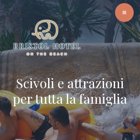
Scivoli e attrazioni
A due passi dai
per tutta la famiglia
Caraibi